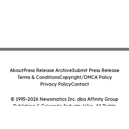
About
Press Release Archive
Submit Press Release
Terms & Conditions
Copyright/DMCA Policy
Privacy Policy
Contact
© 1995-2026 Newsmatics Inc. dba Affinity Group
Publishing & Colorado Industry Wire. All Rights
Reserved.
Cookie Settings / Your Privacy Choices