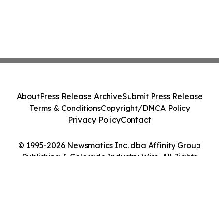
About
Press Release Archive
Submit Press Release
Terms & Conditions
Copyright/DMCA Policy
Privacy Policy
Contact
© 1995-2026 Newsmatics Inc. dba Affinity Group
Publishing & Colorado Industry Wire. All Rights
Reserved.
Cookie Settings / Your Privacy Choices