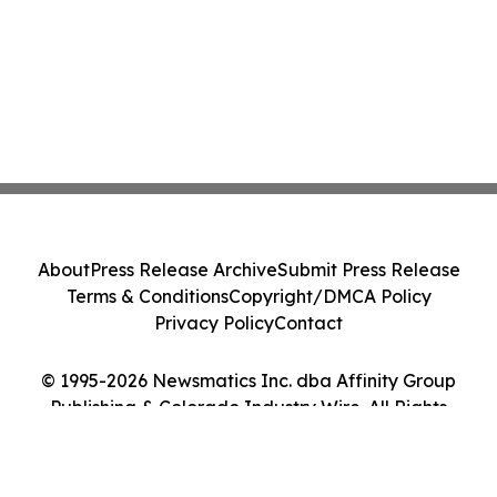
About
Press Release Archive
Submit Press Release
Terms & Conditions
Copyright/DMCA Policy
Privacy Policy
Contact
© 1995-2026 Newsmatics Inc. dba Affinity Group
Publishing & Colorado Industry Wire. All Rights
Reserved.
Cookie Settings / Your Privacy Choices