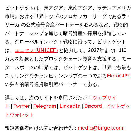
ビットゲットは、東アジア、東南アジア、ラテンアメリカ
市場における世界トップのプロサッカーリーグである
ラ・
リーガ
の公式暗号資産パートナーを務めるなど、戦略的
パートナーシップを通じて暗号資産の採用を推進してい
る。グローバルインパクト戦略に沿って、ビットゲット
は、
ユニセフ (UNICEF)
と協力して、2027年までに110
万人を対象としたブロックチェーン教育を支援する。モー
タースポーツの世界では、ビットゲットは、世界でも最も
スリリングなチャンピオンシップの一つである
MotoGP™
の独占的暗号通貨取引所パートナーである。
詳しくは、次のサイトを参照されたい：
ウェブサイ
ト
|
Twitter
|
Telegram
|
LinkedIn
|
Discord
|
ビットゲッ
トウォレット
報道関係者向けの問い合わせ先：
media@bitget.com