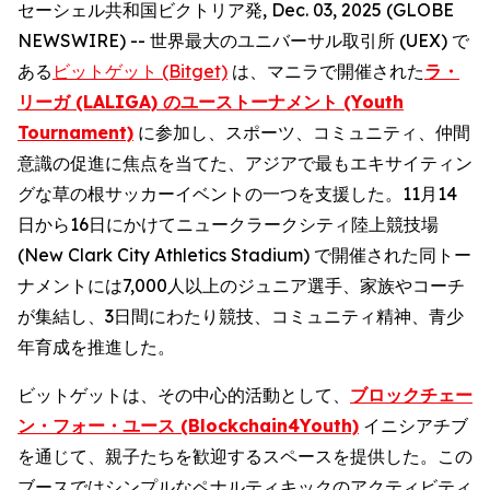
セーシェル共和国ビクトリア発, Dec. 03, 2025 (GLOBE
NEWSWIRE) -- 世界最大のユニバーサル取引所 (UEX) で
ある
ビットゲット (Bitget)
は、マニラで開催された
ラ・
リーガ (LALIGA) のユーストーナメント (Youth
Tournament)
に参加し、スポーツ、コミュニティ、仲間
意識の促進に焦点を当てた、アジアで最もエキサイティン
グな草の根サッカーイベントの一つを支援した。11月14
日から16日にかけてニュークラークシティ陸上競技場
(New Clark City Athletics Stadium) で開催された同トー
ナメントには7,000人以上のジュニア選手、家族やコーチ
が集結し、3日間にわたり競技、コミュニティ精神、青少
年育成を推進した。
ビットゲットは、その中心的活動として、
ブロックチェー
ン・フォー・ユース (Blockchain4Youth)
イニシアチブ
を通じて、親子たちを歓迎するスペースを提供した。この
ブースではシンプルなペナルティキックのアクティビティ