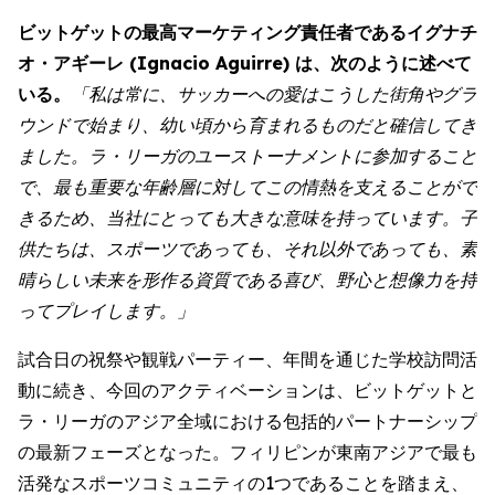
ビットゲットの最高マーケティング責任者であるイグナチ
オ・アギーレ (Ignacio Aguirre) は、次のように述べて
いる。
「私は常に、サッカーへの愛はこうした街角やグラ
ウンドで始まり、幼い頃から育まれるものだと確信してき
ました。ラ・リーガのユーストーナメントに参加すること
で、最も重要な年齢層に対してこの情熱を支えることがで
きるため、当社にとっても大きな意味を持っています。子
供たちは、スポーツであっても、それ以外であっても、素
晴らしい未来を形作る資質である喜び、野心と想像力を持
ってプレイします。」
試合日の祝祭や観戦パーティー、年間を通じた学校訪問活
動に続き、今回のアクティベーションは、ビットゲットと
ラ・リーガのアジア全域における包括的パートナーシップ
の最新フェーズとなった。フィリピンが東南アジアで最も
活発なスポーツコミュニティの1つであることを踏まえ、