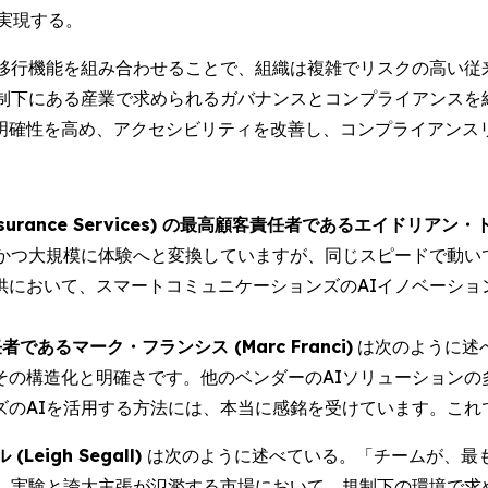
実現する。
な移行機能を組み合わせることで、組織は複雑でリスクの高い従
規制下にある産業で求められるガバナンスとコンプライアンスを
明確性を高め、アクセシビリティを改善し、コンプライアンス
rance Services) の最高顧客責任者であるエイドリアン・トンプ
を迅速かつ大規模に体験へと変換していますが、同じスピードで
供において、スマートコミュニケーションズのAIイノベーショ
者であるマーク・フランシス (Marc Franci)
は次のように述
その構造化と明確さです。他のベンダーのAIソリューションの
ズのAIを活用する方法には、本当に感銘を受けています。これ
igh Segall)
は次のように述べている。「チームが、最
は、実験と誇大主張が氾濫する市場において、規制下の環境で求