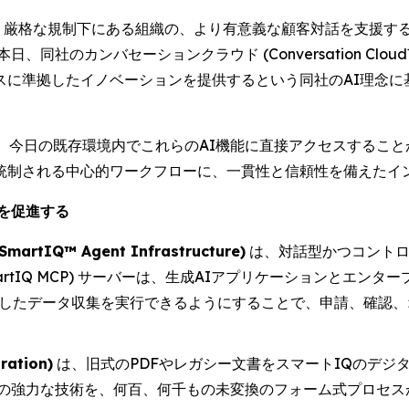
EWSWIRE) -- 厳格な規制下にある組織の、より有意義な顧客対話
は本日、同社のカンバセーションクラウド (Conversation C
スに準拠したイノベーションを提供するという同社のAI理念に
、今日の既存環境内でこれらのAI機能に直接アクセスすること
統制される中心的ワークフローに、一貫性と信頼性を備えたイ
を促進する
Q™ Agent Infrastructure)
は、対話型かつコントロ
martIQ MCP) サーバーは、生成AIアプリケーションとエ
拠したデータ収集を実行できるようにすることで、申請、確認
ation)
は、旧式のPDFやレガシー文書をスマートIQのデジ
の強力な技術を、何百、何千もの未変換のフォーム式プロセス