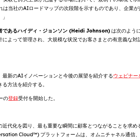
れは当社のAIロードマップの次段階を示すものであり、企業が
。」
ハイディ・ジョンソン (Heidi Johnson)
は次のように
計によって管理され、大規模な状況でお客さまとの有意義な対話
は、最新のAIイノベーションと今後の展望を紹介する
ウェビナー
きる方法を紹介する。
ーの
登録
受付を開始した。
の近代化を図り、最も重要な瞬間に顧客とつながることを求め
rsation Cloud™) プラットフォームは、オムニチャネ