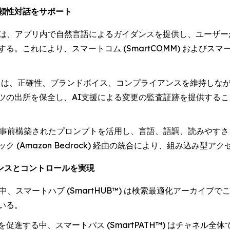
頼性対話をサポート
は、アプリ内で自然言語によるガイダンスを提供し、ユーザー
。これにより、スマートコム (SmartCOMM) およびス
は、正確性、ブランドボイス、コンプライアンスを維持しな
ツの出所を保全し、AI支援による変更の監査証跡を提供する
事前構築されたプロンプトを活用し、言語、語調、読みやすさ
(Amazon Bedrock) 経由の統合により、組み込み型ア
ンスとコントロールを実現
、スマートハブ (SmartHUB™) は検索最適化アーカイブ
いる。
進する中、スマートパス (SmartPATH™) はチャネル全