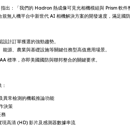
alters 指出：「我們的 Hadron 熱成像可見光相機模組與 Prism
 安全合規無人機平台中新世代 AI 相機解決方案的開發速度，滿足
並確認設計訂單獲選的強勁趨勢。
入政府、能源、農業與基礎設施等關鍵任務型高值應用場景。
AA/TAA 標準，亦即美國國防與聯邦整合的關鍵要求。
提供：
 及異常檢測的機載推論功能
作決策
任務
面，實現高清 (HD) 影片及感測器數據串流