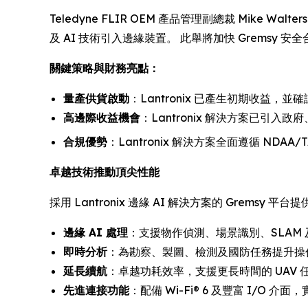
Teledyne FLIR OEM 產品管理副總裁 Mike W
及 AI 技術引入邊緣裝置。 此舉將加快 Gremsy
關鍵策略與財務亮點：
量產供貨啟動
：Lantronix 已產生初期收益，
高邊際收益機會
：Lantronix 解決方案已引
合規優勢
：Lantronix 解決方案全面遵循 ND
卓越技術推動頂尖性能
採用 Lantronix 邊緣 AI 解決方案的 Gremsy 平台
邊緣 AI 處理
：支援物作偵測、場景識別、SLAM
即時分析
：為勘察、製圖、檢測及國防任務提升操
延長續航
：卓越功耗效率，支援更長時間的 UAV 
先進連接功能
：配備 Wi-Fi® 6 及豐富 I/O 介