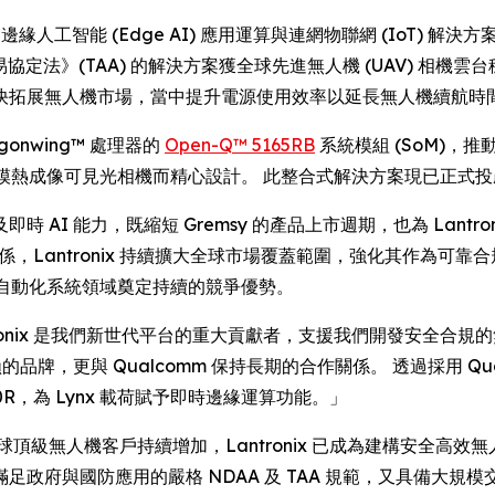
RE) -- 邊緣人工智能 (Edge AI) 應用運算與連網物聯網 (IoT) 
法》(TAA) 的解決方案獲全球先進無人機 (UAV) 相機雲台穩定器製
快拓展無人機市場，當中提升電源使用效率以延長無人機續航時
agonwing™ 處理器的
Open-Q™ 5165RB
系統模組 (SoM)，推動
n 640R 雙模熱成像可見光相機而精心設計。 此整合式解決方案現已正式投
AI 能力，既縮短 Gremsy 的產品上市週期，也為 Lant
關係，Lantronix 持續擴大全球市場覆蓋範圍，強化其作為可
國防與自動化系統領域奠定持續的競爭優勢。
：「Lantronix 是我們新世代平台的重大貢獻者，支援我們開發安
牌，更與 Qualcomm 保持長期的合作關係。 透過採用 Qualcom
40R，為 Lynx 載荷賦予即時邊緣運算功能。」
道：「隨著全球頂級無人機客戶持續增加，Lantronix 已成為建構安全高
政府與國防應用的嚴格 NDAA 及 TAA 規範，又具備大規模