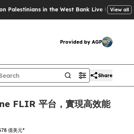
ians in the West Bank Live Under Israeli Military
View all
Provided by AGP
Share
dyne FLIR 平台，實現高效能
78 億美元*