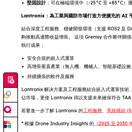
堅固設計
：可在極端環境中（-25°C 至 +85°C）
Lantronix：為工業與國防市場打造方便擴充的 AI 
結合深度工程服務、穩健開發環境（支援 ROS2 及 Do
夠推動高邊際收益增長。 這項 Gremsy 合作夥伴關係
執行成果：
安全合規的嵌入式運算
高增長垂直產業（無人機、機械人、智能基礎設施
持續擴張的軟件及服務
Lantronix 解决方案及工程服務結合嵌入式運算
佔市場，更使 Lantronix 得以支援未來確保符合 TAA 
若要進一步了解 Lantronix 的
工程服務
、
系統模組 (
* 根據 Drone Industry Insights 的
《2025 至 20