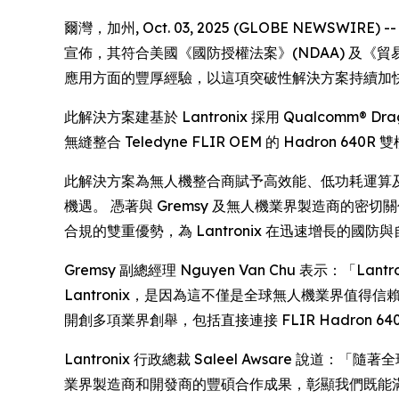
爾灣，加州, Oct. 03, 2025 (GLOBE NEWSWI
宣佈，其符合美國《國防授權法案》(NDAA) 及《貿易協定
應用方面的豐厚經驗，以這項突破性解決方案持續加
此解決方案建基於 Lantronix 採用 Qualcomm® Dr
無縫整合 Teledyne FLIR OEM 的 Hadro
此解決方案為無人機整合商賦予高效能、低功耗運算及即時 
機遇。 憑著與 Gremsy 及無人機業界製造商的密切
合規的雙重優勢，為 Lantronix 在迅速增長的
Gremsy 副總經理 Nguyen Van Chu 表示
Lantronix，是因為這不僅是全球無人機業界值得信賴的品
開創多項業界創舉，包括直接連接 FLIR Hadron 6
Lantronix 行政總裁 Saleel Awsare 說
業界製造商和開發商的豐碩合作成果，彰顯我們既能滿足