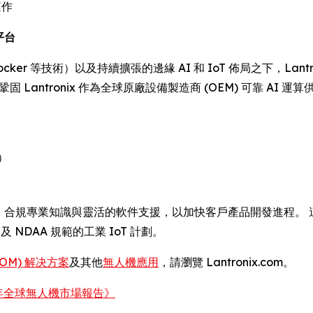
運作
平台
cker 等技術）以及持續擴張的邊緣 AI 和 IoT 佈局之下，La
鞏固 Lantronix 作為全球原廠設備製造商 (OEM) 可靠 
）
技術、合規專業知識與靈活的軟件支援，以加快客戶產品開發進程。 這
及 NDAA 規範的工業 IoT 計劃。
SOM) 解决方案
及其他
無人機應用
，請瀏覽 Lantronix.com。
30 年全球無人機市場報告》