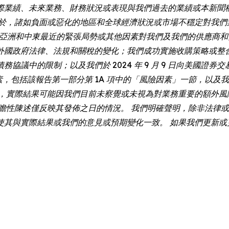
際業績、未來業務、財務狀況或表現與我們過去的業績或本新聞
限於，諸如負面或惡化的地區和全球經濟狀況或市場不穩定對我們
和歐洲、亞洲和中東最近的緊張局勢或其他因素對我們及我們的供應
外國政府法律、法規和關稅的變化；我們成功實施收購策略或整
的限制；以及我們於 2024 年 9 月 9 日向美國證券交易委員會
素，包括該報告第一部分第 1A 項中的「風險因素」一節，以及我
外，實際結果可能因我們目前未察覺或未視為對業務重要的額外風
述僅反映其發佈之日的情況。 我們明確聲明，除非法律或 Nasdaq
使其與實際結果或我們的意見或預期變化一致。 如果我們更新或