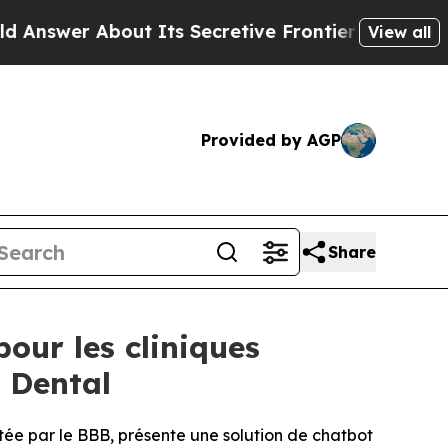
About Its Secretive Frontier AI Framework
The 
View all
Provided by AGP
Share
our les cliniques
e Dental
tée par le BBB, présente une solution de chatbot