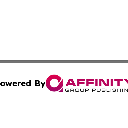
owered By
ubmit Press Release
Terms & Conditions
Copyright/DMCA
Inc. dba Affinity Group Publishing & Colorado Industry Wi