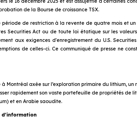
s le 16 décembre 2025 et est assujettie à certaines conditi
pprobation de la Bourse de croissance TSX.
 période de restriction à la revente de quatre mois et un 
es Securities Act
ou de toute loi étatique sur les valeur
mément aux exigences d'enregistrement du
U.S. Securitie
emptions de celles-ci. Ce communiqué de presse ne consti
à Montréal axée sur l’exploration primaire du lithium, un
gresser rapidement son vaste portefeuille de propriétés de
um) et en Arabie saoudite.
 d’information