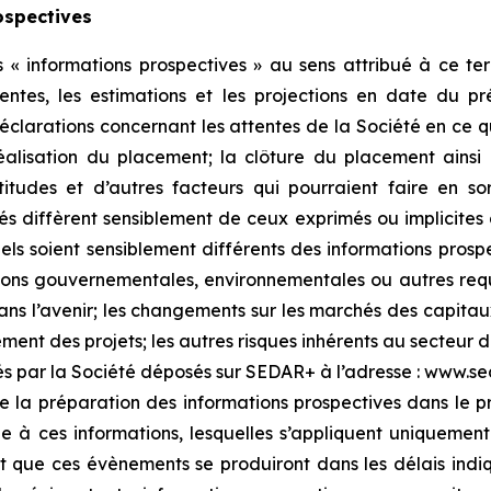
ospectives
 informations prospectives » au sens attribué à ce ter
ttentes, les estimations et les projections en date du 
déclarations concernant les attentes de la Société en ce q
 réalisation du placement; la clôture du placement ainsi
titudes et d’autres facteurs qui pourraient faire en sor
tés diffèrent sensiblement de ceux exprimés ou implicites 
réels soient sensiblement différents des informations pros
ations gouvernementales, environnementales ou autres requi
ns l’avenir; les changements sur les marchés des capitaux p
ment des projets; les autres risques inhérents au secteur d
és par la Société déposés sur SEDAR+ à l’adresse : www.seda
de la préparation des informations prospectives dans le 
ue à ces informations, lesquelles s’appliquent uniqueme
 que ces évènements se produiront dans les délais indi