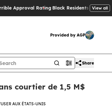
pproval Rating
Black Residents Warned of Abusive
View all
Provided by AGP
Share
ns courtier de 1,5 M$
FFUSER AUX ÉTATS-UNIS