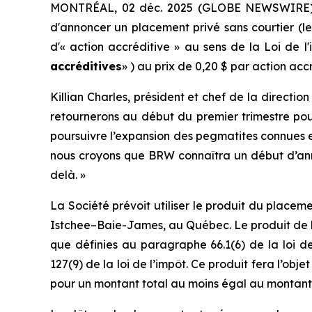
MONTRÉAL, 02 déc. 2025 (GLOBE NEWSWIRE) -
d'annoncer un placement privé sans courtier (l
d'« action accréditive » au sens de la
Loi de l
accréditives
» ) au prix de 0,20 $ par action ac
Killian Charles, président et chef de la direct
retournerons au début du premier trimestre po
poursuivre l’expansion des pegmatites connues et
nous croyons que BRW connaîtra un début d’ann
delà. »
La Société prévoit utiliser le produit du plac
Istchee–Baie-James, au Québec. Le produit de la
que définies au paragraphe 66.1(6) de la loi d
127(9) de la loi de l’impôt. Ce produit fera l’ob
pour un montant total au moins égal au montant t