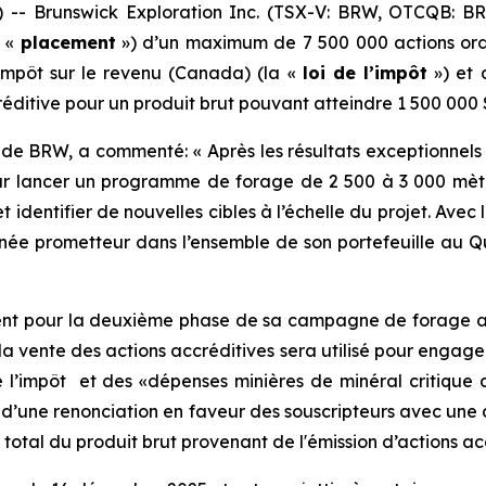
- Brunswick Exploration Inc. (TSX-V: BRW, OTCQB: B
e «
placement
») d’un maximum de 7 500 000 actions ordi
'impôt sur le revenu
(Canada) (la «
loi de l’impôt
») et 
créditive pour un produit brut pouvant atteindre 1 500 000 
ion de BRW, a commenté: « Après les résultats exceptionn
ur lancer un programme de forage de 2 500 à 3 000 mètr
 identifier de nouvelles cibles à l’échelle du projet. Avec
ée prometteur dans l’ensemble de son portefeuille au Q
ement pour la deuxième phase de sa campagne de forage a
 vente des actions accréditives sera utilisé pour engage
e l’impôt et des «dépenses minières de minéral critique
jet d’une renonciation en faveur des souscripteurs avec un
otal du produit brut provenant de l'émission d’actions acc