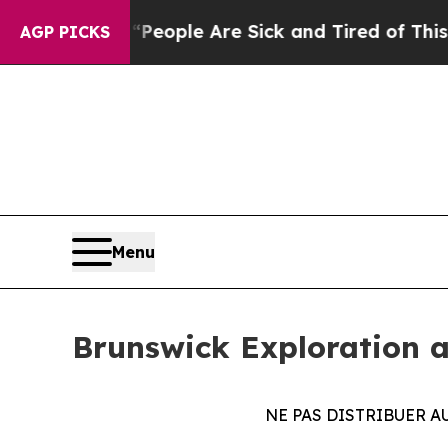
n Win: “People Are Sick and Tired of This Politic
AGP PICKS
Menu
Brunswick Exploration a
NE PAS DISTRIBUER AU