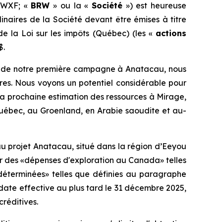
RWXF; «
BRW
» ou la «
Société
») est heureuse
naires de la Société devant être émises à titre
de la
Loi sur les impôts
(Québec) (les «
actions
$.
els de notre première campagne à Anatacau, nous
es. Nous voyons un potentiel considérable pour
 la prochaine estimation des ressources à Mirage,
uébec, au Groenland, en Arabie saoudite et au-
u projet Anatacau, situé dans la région d’Eeyou
r des «dépenses d'exploration au Canada» telles
 déterminées» telles que définies au paragraphe
e date effective au plus tard le 31 décembre 2025,
réditives.